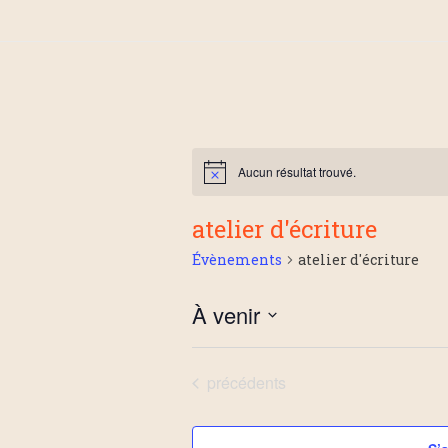
Aucun résultat trouvé.
atelier d'écriture
Évènements
atelier d'écriture
À venir
S
é
Évènements
précédents
l
e
c