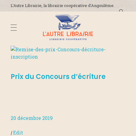
L'Autre Librairie, la librairie coopérative d'Angoulême.
DÉCOUVREZ-NOUS
L'Autre Librairie
Librairie coopérative, généraliste, indépendante, à Angoulême en Charente
La coopérative
ADRESSE ET HORAIRES
Prix du Concours d’écriture
La librairie
On parle de nous !
ÉVÈNEMENTS
Nous contacter
20 décembre 2019
ACTUALITÉS
|
Edit