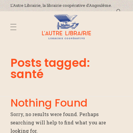
L'Autre Librairie, la librairie coopérative d'Angoulême.
DÉCOUVREZ-NOUS
L'Autre Librairie
Librairie coopérative, généraliste, indépendante, à Angoulême en Charente
Posts tagged:
santé
La coopérative
ADRESSE ET HORAIRES
La librairie
On parle de nous !
ÉVÈNEMENTS
Nothing Found
Nous contacter
Sorry, no results were found. Perhaps
searching will help to find what you are
ACTUALITÉS
looking for.