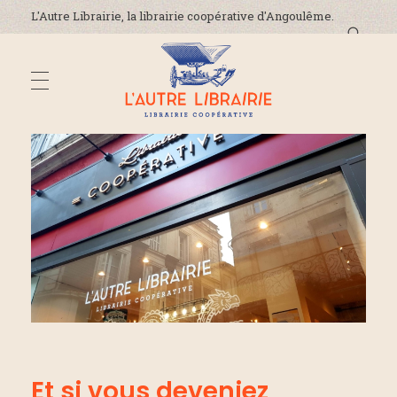
L'Autre Librairie, la librairie coopérative d'Angoulême.
DÉCOUVREZ-NOUS
L'Autre Librairie
Librairie coopérative, généraliste, indépendante, à Angoulême en Charente
La coopérative
ADRESSE ET HORAIRES
La librairie
On parle de nous !
ÉVÈNEMENTS
Nous contacter
ACTUALITÉS
Et si vous deveniez