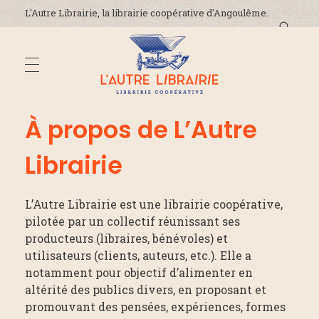
L'Autre Librairie, la librairie coopérative d'Angoulême.
DÉCOUVREZ-NOUS
À propos de L’Autre
L'Autre Librairie
Librairie coopérative, généraliste, indépendante, à Angoulême en Charente
Librairie
La coopérative
ADRESSE ET HORAIRES
La librairie
L’Autre Librairie est une librairie coopérative,
On parle de nous !
pilotée par un collectif réunissant ses
ÉVÈNEMENTS
producteurs (libraires, bénévoles) et
Nous contacter
utilisateurs (clients, auteurs, etc.). Elle a
notamment pour objectif d’alimenter en
altérité des publics divers, en proposant et
ACTUALITÉS
promouvant des pensées, expériences, formes