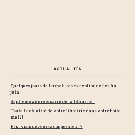
e
t
c
z
i
u
h
n
o
e
e
d
n
a
e
t
d
e
t
ACTUALITÉS
.
e
n
Quelques jours de fermetures exceptionnelles fin
v
juin
a
Septième anniversaire de la librairie !
u
Toute l’actualité de votre librairie dans votre boîte
v
mail !
e
Et si vous deveniez coopérateur ?
i