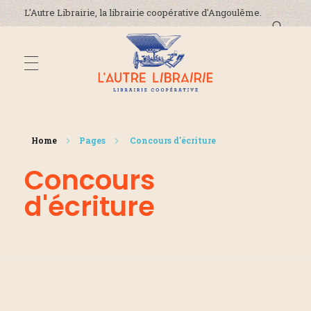
L'Autre Librairie, la librairie coopérative d'Angoulême.
DÉCOUVREZ-NOUS
L'Autre Librairie
Librairie coopérative, généraliste, indépendante, à Angoulême en Charente
Home
Pages
Concours d'écriture
La coopérative
Concours
ADRESSE ET HORAIRES
La librairie
d'écriture
On parle de nous !
ÉVÈNEMENTS
Nous contacter
ACTUALITÉS