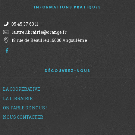
INFORMATIONS PRATIQUES
u
e
05 45 37 63 11
lautrelibrairie@orange.fr
s
18 rue de Beaulieu 16000 Angoulême
É
v
DÉCOUVREZ-NOUS
è
LA COOPÉRATIVE
n
LA LIBRAIRIE
ON PARLE DE NOUS !
e
NOUS CONTACTER
m