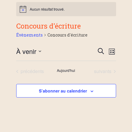
Aucun résultat trouvé.
Concours d'écriture
Évènements
Concours d'écriture
À venir
R
R
N
L
e
S
i
c
e
a
s
é
h
Évènements
Évènements
précédents
Aujourd'hui
suivants
t
l
e
e
c
v
r
e
c
c
S’abonner au calendrier
i
h
h
t
e
i
g
e
o
n
a
r
n