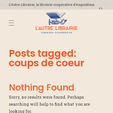
L'Autre Librairie, la librairie coopérative d'Angoulême.
DÉCOUVREZ-NOUS
L'Autre Librairie
Librairie coopérative, généraliste, indépendante, à Angoulême en Charente
Posts tagged:
coups de coeur
La coopérative
ADRESSE ET HORAIRES
La librairie
On parle de nous !
ÉVÈNEMENTS
Nothing Found
Nous contacter
Sorry, no results were found. Perhaps
searching will help to find what you are
ACTUALITÉS
looking for.