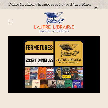
L'Autre Librairie, la librairie coopérative d'Angoulême.
DÉCOUVREZ-NOUS
L'Autre Librairie
Librairie coopérative, généraliste, indépendante, à Angoulême en Charente
La coopérative
ADRESSE ET HORAIRES
La librairie
On parle de nous !
ÉVÈNEMENTS
Nous contacter
ACTUALITÉS