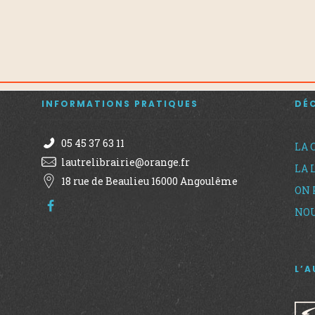
INFORMATIONS PRATIQUES
DÉ
05 45 37 63 11
LA 
lautrelibrairie@orange.fr
LA 
18 rue de Beaulieu 16000 Angoulême
ON 
NOU
L’A