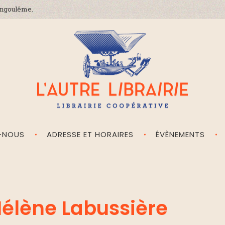
'Angoulême.
-NOUS
ADRESSE ET HORAIRES
ÉVÈNEMENTS
L'Autre Librairie
Librairie coopérative, généraliste, indépendante, à Angoulême en Charente
 Hélène Labussière