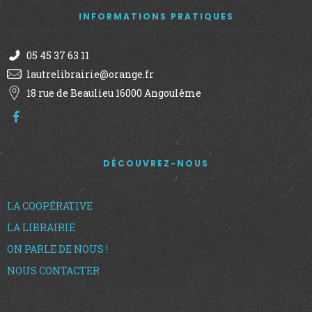
INFORMATIONS PRATIQUES
u
e
05 45 37 63 11
lautrelibrairie@orange.fr
s
18 rue de Beaulieu 16000 Angoulême
É
v
DÉCOUVREZ-NOUS
è
LA COOPÉRATIVE
n
LA LIBRAIRIE
ON PARLE DE NOUS !
e
NOUS CONTACTER
m