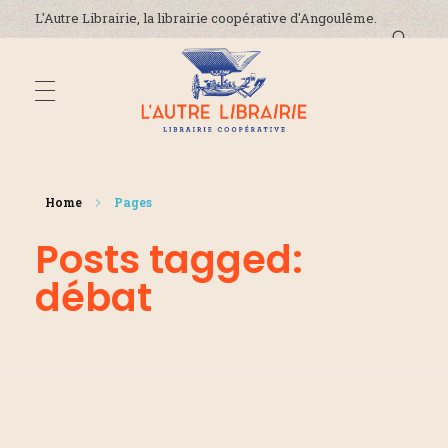
L'Autre Librairie, la librairie coopérative d'Angoulême.
DÉCOUVREZ-NOUS
L'Autre Librairie
Librairie coopérative, généraliste, indépendante, à Angoulême en Charente
Home
Pages
La coopérative
Posts tagged:
ADRESSE ET HORAIRES
La librairie
débat
On parle de nous !
ÉVÈNEMENTS
Nous contacter
ACTUALITÉS