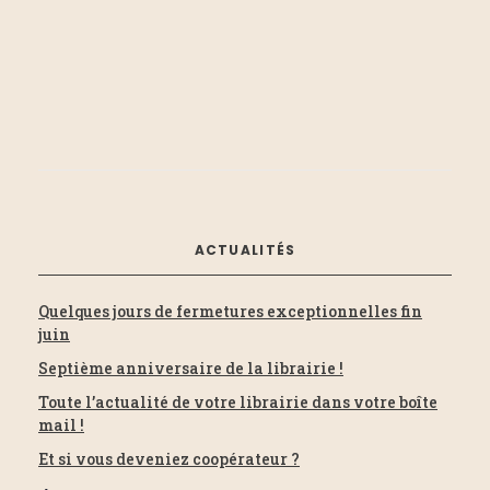
e
t
c
z
i
u
h
n
o
e
e
d
n
a
e
t
d
e
t
ACTUALITÉS
.
e
n
Quelques jours de fermetures exceptionnelles fin
v
juin
a
Septième anniversaire de la librairie !
u
Toute l’actualité de votre librairie dans votre boîte
v
mail !
e
Et si vous deveniez coopérateur ?
i