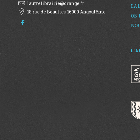
lautrelibrairie@orange.fr
LA 
18 rue de Beaulieu 16000 Angoulême
ON 
NOU
L’A