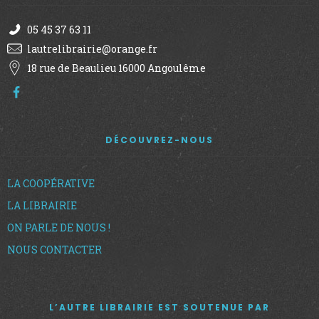
u
e
05 45 37 63 11
lautrelibrairie@orange.fr
s
18 rue de Beaulieu 16000 Angoulême
É
v
DÉCOUVREZ-NOUS
è
LA COOPÉRATIVE
n
LA LIBRAIRIE
ON PARLE DE NOUS !
e
NOUS CONTACTER
m
L’AUTRE LIBRAIRIE EST SOUTENUE PAR