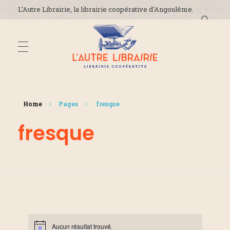
L'Autre Librairie, la librairie coopérative d'Angoulême.
DÉCOUVREZ-NOUS
L'Autre Librairie
Librairie coopérative, généraliste, indépendante, à Angoulême en Charente
Home
Pages
fresque
La coopérative
fresque
ADRESSE ET HORAIRES
La librairie
On parle de nous !
ÉVÈNEMENTS
Nous contacter
ACTUALITÉS
Aucun résultat trouvé.