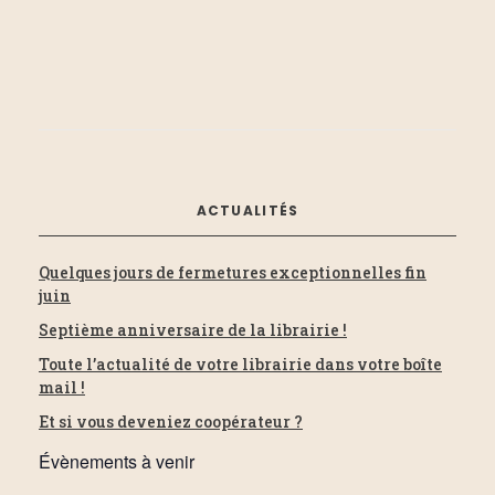
z
i
u
h
n
o
e
e
d
n
a
e
t
d
e
t
ACTUALITÉS
.
e
n
Quelques jours de fermetures exceptionnelles fin
v
juin
a
Septième anniversaire de la librairie !
u
Toute l’actualité de votre librairie dans votre boîte
v
mail !
e
Et si vous deveniez coopérateur ?
i
s
Évènements à venir
g