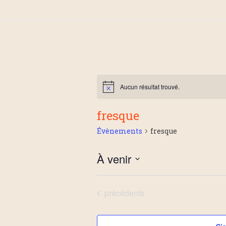
Aucun résultat trouvé.
fresque
Évènements
fresque
À venir
S
é
Évènements
précédents
l
e
c