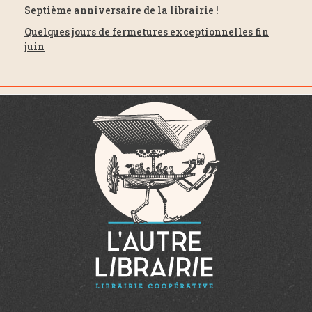
n
Septième anniversaire de la librairie !
Quelques jours de fermetures exceptionnelles fin
t
juin
s