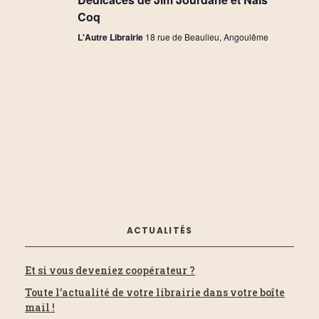
e
Coq
L'Autre Librairie
18 rue de Beaulieu, Angoulême
s
É
v
è
n
e
ACTUALITÉS
m
Et si vous deveniez coopérateur ?
e
Toute l’actualité de votre librairie dans votre boîte
mail !