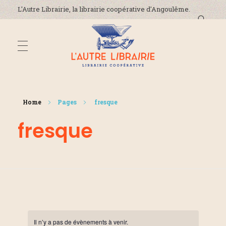
L'Autre Librairie, la librairie coopérative d'Angoulême.
DÉCOUVREZ-NOUS
L'Autre Librairie
Librairie coopérative, généraliste, indépendante, à Angoulême en Charente
Home
Pages
fresque
La coopérative
fresque
ADRESSE ET HORAIRES
La librairie
On parle de nous !
ÉVÈNEMENTS
Nous contacter
ACTUALITÉS
Il n’y a pas de évènements à venir.