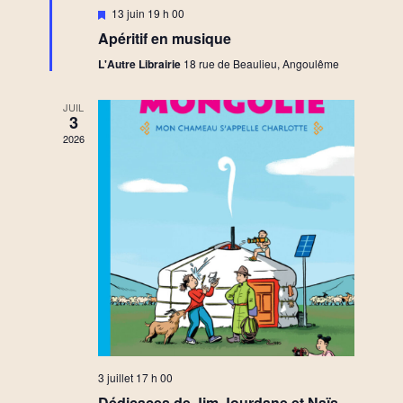
a
M
13 juin 19 h 00
v
i
Apéritif en musique
s
t
e
L'Autre Librairie
18 rue de Beaulieu, Angoulême
è
n
a
i
v
JUIL
n
a
3
n
o
2026
t
e
n
m
d
e
e
n
v
t
u
3 juillet 17 h 00
Dédicaces de Jim Jourdane et Naïs